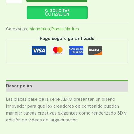
MADRE
GIGABYTE
SOLICITAR
COTIZACIÓN
1851
Z890
Categorías:
Informática
,
Placas Madres
AERO
G
Pago seguro garantizado
DDR5
S/R/HDMI/5M2/WIFI/USB3.2/ATX
cantidad
Descripción
Las placas base de la serie AERO presentan un diseño
innovador para que los creadores de contenido puedan
manejar tareas creativas exigentes como renderizado 3D y
edición de videos de larga duración.