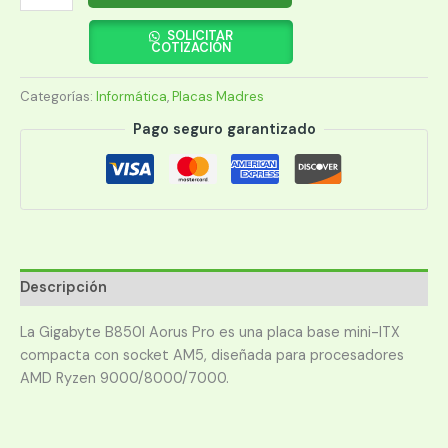
MADRE
GIGABYTE
SOLICITAR
COTIZACIÓN
AM5
B850I
Categorías:
Informática
,
Placas Madres
AORUS
PRO
Pago seguro garantizado
DDR5
S/R/HDMI/WIFI/2M2/USB3.2/MITX
cantidad
Descripción
La Gigabyte B850I Aorus Pro es una placa base mini-ITX
compacta con socket AM5, diseñada para procesadores
AMD Ryzen 9000/8000/7000.