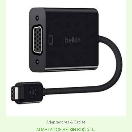
Adaptadores & Cables
ADAPTADOR BELKIN BLK25 U...