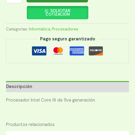
INTEL
1200
SOLICITAR
COTIZACIÓN
CORE
I9-
Categorías:
Informática
,
Procesadores
11900F
2.5GHZ/16MB
Pago seguro garantizado
C/COOL
BX8070811900F
cantidad
Descripción
Procesador Intel Core I9 de 11va generación.
Productos relacionados