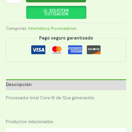
INTEL
1700
SOLICITAR
COTIZACIÓN
CORE
I9-
Categorías:
Informática
,
Procesadores
12900
2.4GHZ/30MB
Pago seguro garantizado
C/COOL
BX8071512900
cantidad
Descripción
Procesador Intel Core I9 de 12va generación.
Productos relacionados