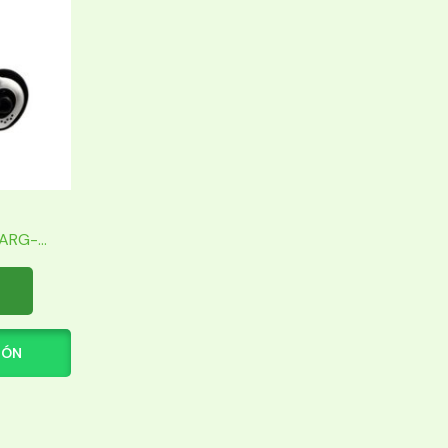
RG-...
IÓN