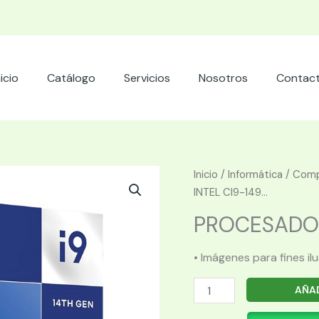
nicio
Catálogo
Servicios
Nosotros
Contac
Inicio
/
Informática
/
Comp
INTEL CI9-149...
PROCESADOR 
• Imágenes para fines il
PROCESADOR
AÑAD
INTEL