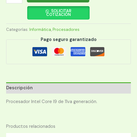
INTEL
CORE
SOLICITAR
COTIZACIÓN
I9-
11900K
Categorías:
Informática
,
Procesadores
1200
3.5GHZ/16MB
Pago seguro garantizado
S/COOL
BX8070811900K
cantidad
Descripción
Procesador Intel Core I9 de 11va generación.
Productos relacionados