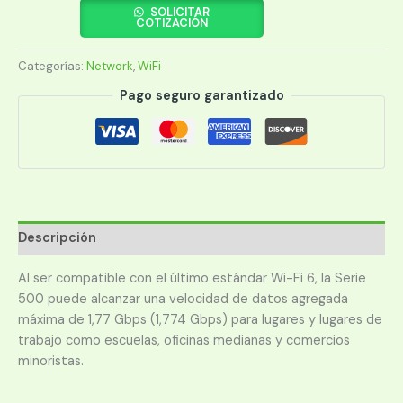
ACCESO
SOLICITAR
COTIZACIÓN
HPE
ARUBA
Categorías:
Network
,
WiFi
AP-
504
Pago seguro garantizado
(RW)
UNIFIED
(R2H22A)
cantidad
Descripción
Al ser compatible con el último estándar Wi-Fi 6, la Serie
500 puede alcanzar una velocidad de datos agregada
máxima de 1,77 Gbps (1,774 Gbps) para lugares y lugares de
trabajo como escuelas, oficinas medianas y comercios
minoristas.