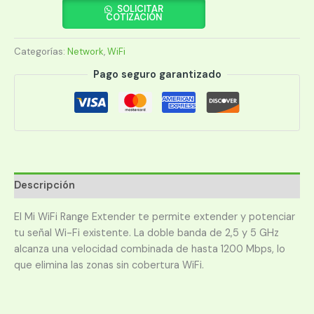
MI
SOLICITAR
COTIZACIÓN
WIFI
RANGE
Categorías:
Network
,
WiFi
EXTENDER
AC1200
Pago seguro garantizado
2ANT
DVB4348GL
cantidad
Descripción
El Mi WiFi Range Extender te permite extender y potenciar
tu señal Wi-Fi existente. La doble banda de 2,5 y 5 GHz
alcanza una velocidad combinada de hasta 1200 Mbps, lo
que elimina las zonas sin cobertura WiFi.