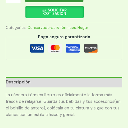
TÉRMICA
IGLOO
SOLICITAR
COTIZACIÓN
3
LATAS
Categorías:
Conservadoras & Térmicos
,
Hogar
RETRO
FANNY
Pago seguro garantizado
PACK
AZUL
63079
cantidad
Descripción
La riñonera térmica Retro es oficialmente la forma más
fresca de relajarse. Guarda tus bebidas y tus accesorios(en
el bolsillo delantero), colócala en tu cintura y sigue con tus
planes con un estilo clásico y genial.