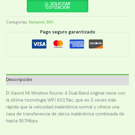
4A
SOLICITAR
COTIZACIÓN
DVB4224GL
AC1200
Categorías:
Network
,
WiFi
GIGABIT
DUAL
Pago seguro garantizado
BANDA
cantidad
Descripción
El Xiaomi Mi Wireless Router 4 Dual Band original viene con
la última tecnología WiFi 802.11ac, que es 3 veces más
rápida que la velocidad inalámbrica normal y ofrece una
tasa de transferencia de datos inalámbrica combinada de
hasta 1167Mbps.