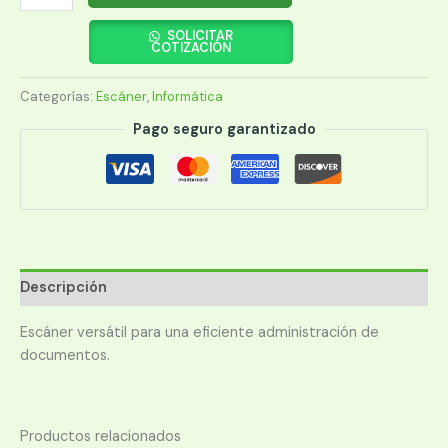
EPSON
DS-
SOLICITAR
COTIZACIÓN
1630
C/PLANA/A4/ADF/OFICIO/DUPLEX
Categorías:
Escáner
,
Informática
cantidad
Pago seguro garantizado
Descripción
Escáner versátil para una eficiente administración de
documentos.
Productos relacionados