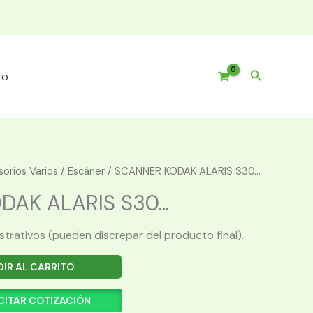
Buscar
to
orios Varios
/
Escáner
/ SCANNER KODAK ALARIS S30...
AK ALARIS S30...
ustrativos (pueden discrepar del producto final).
IR AL CARRITO
CITAR COTIZACIÓN