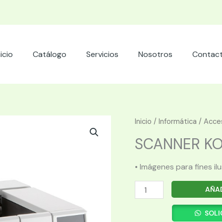
nicio
Catálogo
Servicios
Nosotros
Contac
Inicio
/
Informática
/
Acces
SCANNER KOD
• Imágenes para fines il
SCANNER
AÑAD
KODAK
ALARIS
SOLI