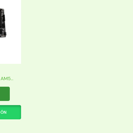
AM5...
IÓN