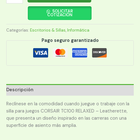
GAMER
CORSAIR
SOLICITAR
COTIZACIÓN
TC100
RELAXED-
Categorías:
Escritorios & Sillas
,
Informática
CF-
9010050-
Pago seguro garantizado
W
cantidad
Descripción
Reclínese en la comodidad cuando juegue o trabaje con la
silla para juegos CORSAIR TC100 RELAXED – Leatherette,
que presenta un diseño inspirado en las carreras con una
superficie de asiento más amplia.