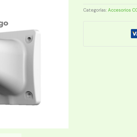
BRAZO
PTZ
Categorías:
Accesorios C
cantidad