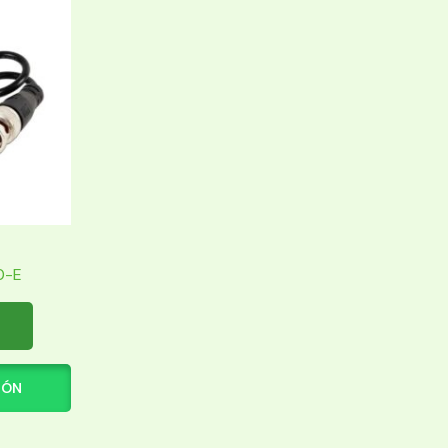
0-E
IÓN