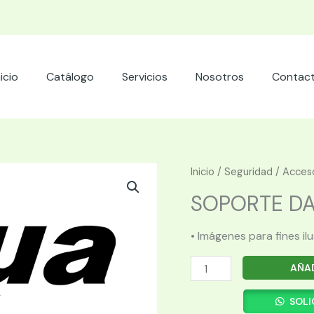
nicio
Catálogo
Servicios
Nosotros
Contac
Inicio
/
Seguridad
/
Acces
SOPORTE DA
• Imágenes para fines il
SOPORTE
AÑAD
DAHUA
PFB303W
SOLI