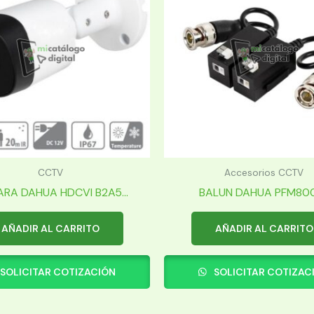
CCTV
Accesorios CCTV
RA DAHUA HDCVI B2A5...
BALUN DAHUA PFM80
AÑADIR AL CARRITO
AÑADIR AL CARRITO
SOLICITAR COTIZACIÓN
SOLICITAR COTIZAC