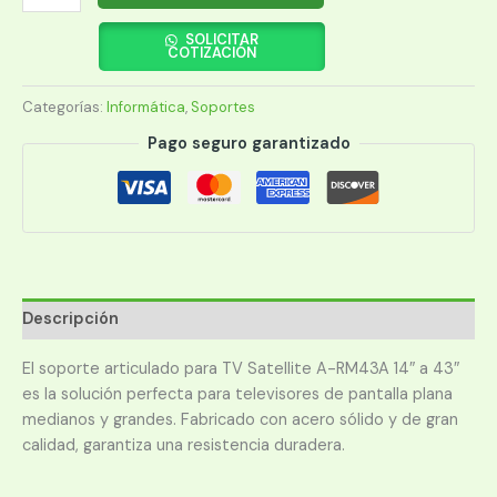
SATE
PARA
SOLICITAR
COTIZACIÓN
TV
14"-43"
Categorías:
Informática
,
Soportes
A-
RM43A
Pago seguro garantizado
cantidad
Descripción
El soporte articulado para TV Satellite A-RM43A 14″ a 43″
es la solución perfecta para televisores de pantalla plana
medianos y grandes. Fabricado con acero sólido y de gran
calidad, garantiza una resistencia duradera.