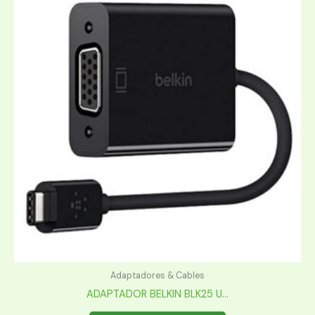
Adaptadores & Cables
ADAPTADOR BELKIN BLK25 U...