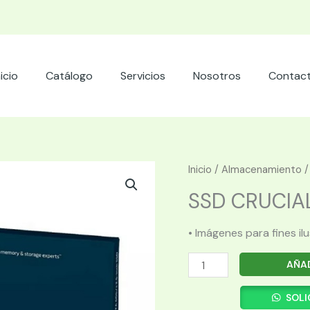
nicio
Catálogo
Servicios
Nosotros
Contac
Inicio
/
Almacenamiento
SSD CRUCIA
• Imágenes para fines il
SSD
AÑAD
CRUCIAL
480GB
SOLI