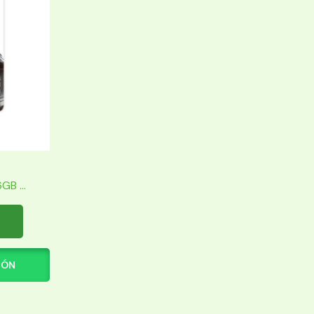
B ...
IÓN