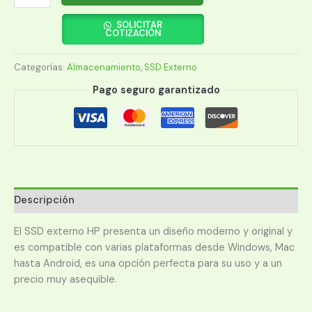
EXTERNO
HP
SOLICITAR
COTIZACIÓN
120GB
7PD46AA
Categorías:
Almacenamiento
,
SSD Externo
ABC
P500
Pago seguro garantizado
ROJO
cantidad
Descripción
El SSD externo HP presenta un diseño moderno y original y
es compatible con varias plataformas desde Windows, Mac
hasta Android, es una opción perfecta para su uso y a un
precio muy asequible.