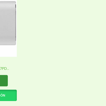
PD...
IÓN