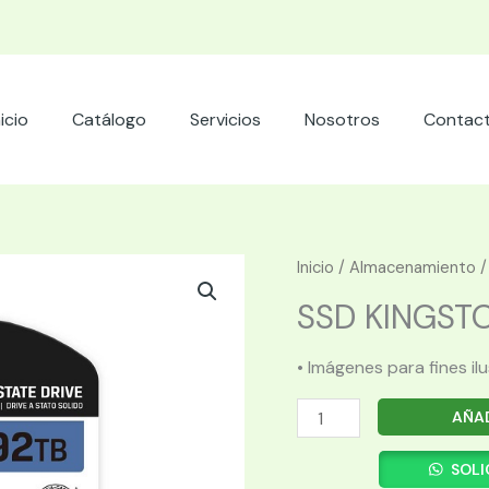
nicio
Catálogo
Servicios
Nosotros
Contac
Inicio
/
Almacenamiento
SSD KINGSTON
• Imágenes para fines il
SSD
AÑAD
KINGSTON
1.92TB
SOLI