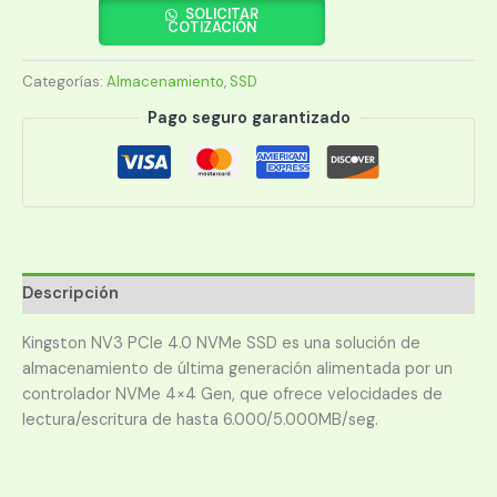
M.2
SOLICITAR
COTIZACIÓN
NVME
2
Categorías:
Almacenamiento
,
SSD
TB
SNV3S/2000G
Pago seguro garantizado
PCIE
4.0
cantidad
Descripción
Kingston NV3 PCIe 4.0 NVMe SSD es una solución de
almacenamiento de última generación alimentada por un
controlador NVMe 4×4 Gen, que ofrece velocidades de
lectura/escritura de hasta 6.000/5.000MB/seg.