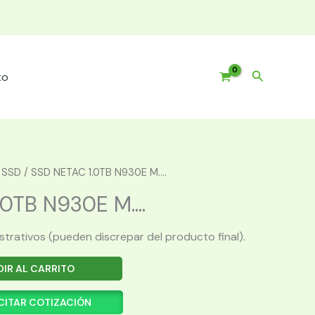
Buscar
to
/
SSD
/ SSD NETAC 1.0TB N930E M....
0TB N930E M....
ustrativos (pueden discrepar del producto final).
IR AL CARRITO
CITAR COTIZACIÓN