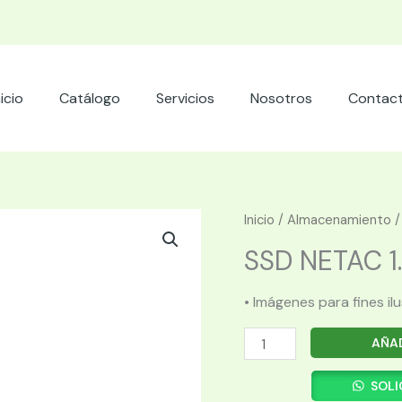
nicio
Catálogo
Servicios
Nosotros
Contac
Inicio
/
Almacenamiento
SSD NETAC 1.
• Imágenes para fines il
SSD
AÑAD
NETAC
1.0TB
SOLI