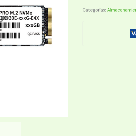
N930E
M.2
Categorías:
Almacenamie
PCIE
NVME
cantidad