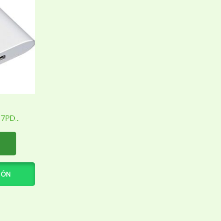
PD...
IÓN