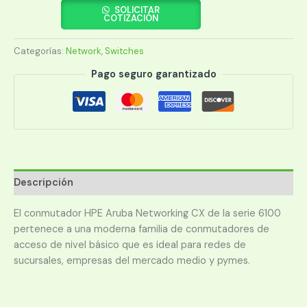
ARUBA
SOLICITAR
COTIZACIÓN
6100
24G
Categorías:
Network
,
Switches
4SFP+
(JL678A)
Pago seguro garantizado
cantidad
Descripción
El conmutador HPE Aruba Networking CX de la serie 6100
pertenece a una moderna familia de conmutadores de
acceso de nivel básico que es ideal para redes de
sucursales, empresas del mercado medio y pymes.