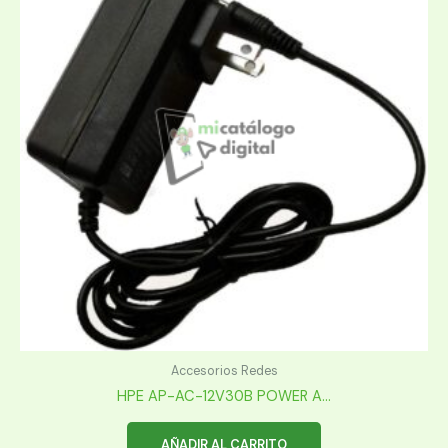
Accesorios Redes
HPE AP-AC-12V30B POWER A...
AÑADIR AL CARRITO