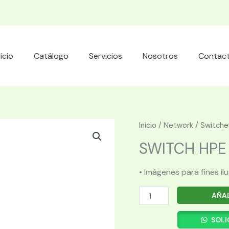
nicio
Catálogo
Servicios
Nosotros
Contac
Inicio
/
Network
/
Switche
SWITCH HPE 
• Imágenes para fines il
SWITCH
AÑAD
HPE
ARUBA
SOLI