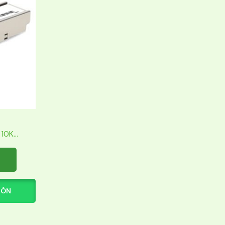
0K...
IÓN