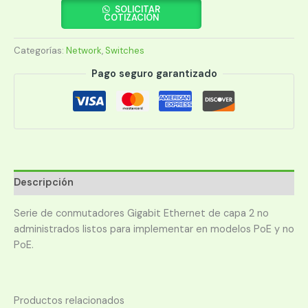
ARUBA
SOLICITAR
COTIZACIÓN
ION
1430
Categorías:
Network
,
Switches
8G
64W
Pago seguro garantizado
R8R46A
cantidad
Descripción
Serie de conmutadores Gigabit Ethernet de capa 2 no
administrados listos para implementar en modelos PoE y no
PoE.
Productos relacionados