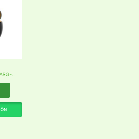
RG-...
IÓN