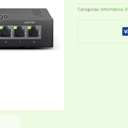
8
PUERTOS
Categorías:
Informática
,
S
POE
cantidad