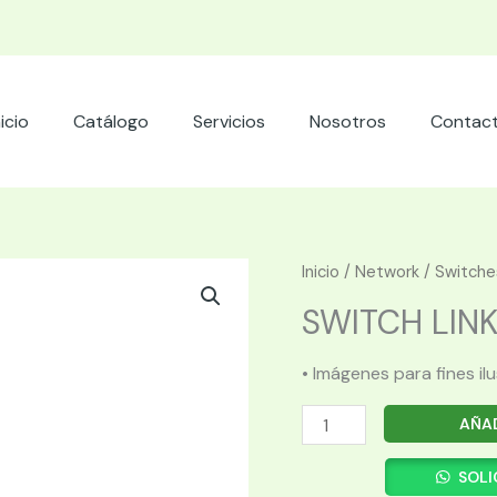
nicio
Catálogo
Servicios
Nosotros
Contac
Inicio
/
Network
/
Switche
SWITCH LINKS
• Imágenes para fines il
SWITCH
AÑAD
LINKSYS
LGS108P
SOLI