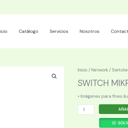
nicio
Catálogo
Servicios
Nosotros
Contac
Inicio
/
Network
/
Switche
SWITCH MIKR
• Imágenes para fines il
SWITCH
AÑAD
MIKROTIK
CLOUD
SOLI