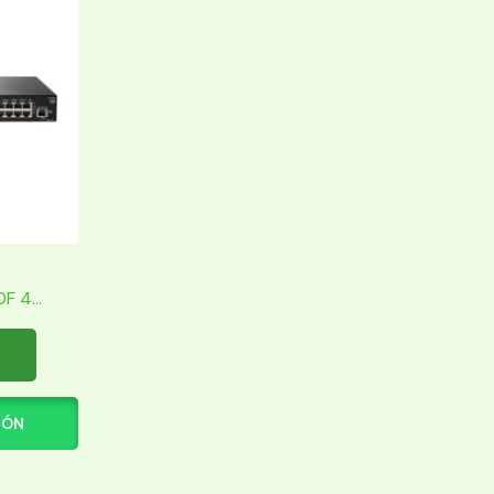
 4...
IÓN