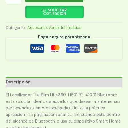
LOCALIZADORA
TILE
SOLICITAR
COTIZACIÓN
SLIM
LIFE
Categorías:
Accesorios Varios
,
Informática
360
T1601
Pago seguro garantizado
RE-
41001
cantidad
Descripción
El Localizador Tile Slim Life 360 T1601 RE-41001 Bluetooth
es la solución ideal para aquellos que desean mantener sus
pertenencias siempre localizadas. Utiliza la práctica
aplicación Tile para hacer sonar tu Tile cuando esté dentro
del alcance de Bluetooth, o usa tu dispositivo Smart Home
para localizarlo por ti.