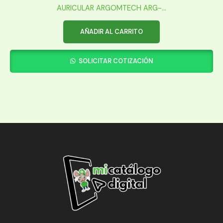
AURICULAR ARGOMTECH ARG-...
AÑADIR AL CARRITO
SOLICITAR COTIZACIÓN