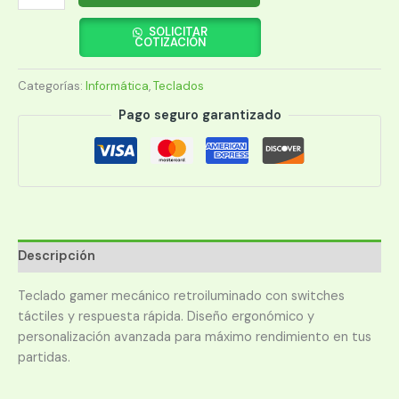
GAMER
ACER
SOLICITAR
COTIZACIÓN
NITRO
NKB810
Categorías:
Informática
,
Teclados
cantidad
Pago seguro garantizado
Descripción
Teclado gamer mecánico retroiluminado con switches
táctiles y respuesta rápida. Diseño ergonómico y
personalización avanzada para máximo rendimiento en tus
partidas.