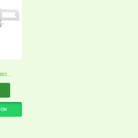
0 ...
IÓN