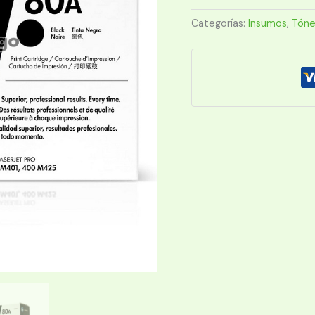
(80A)
M401DN
Categorías:
Insumos
,
Tóne
cantidad