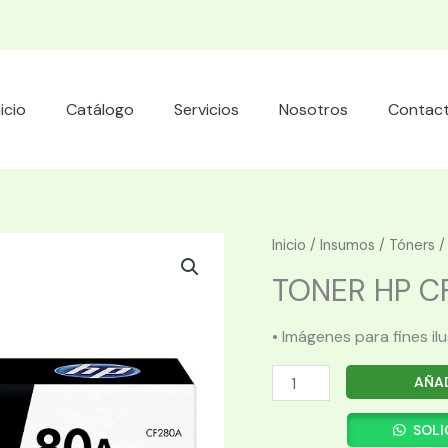
nicio
Catálogo
Servicios
Nosotros
Contac
Inicio
/
Insumos
/
Tóners
/
TONER HP CF
• Imágenes para fines il
TONER
AÑAD
HP
CF280A
SOLI