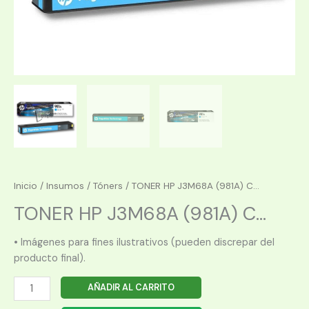
Inicio
/
Insumos
/
Tóners
/ TONER HP J3M68A (981A) C...
TONER HP J3M68A (981A) C...
• Imágenes para fines ilustrativos (pueden discrepar del
producto final).
TONER
AÑADIR AL CARRITO
HP