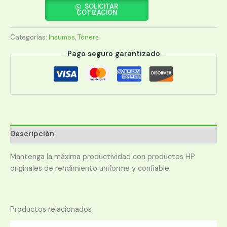
J3M68A
SOLICITAR
COTIZACIÓN
(981A)
CYAN/586DN
Categorías:
Insumos
,
Tóners
cantidad
Pago seguro garantizado
Descripción
Mantenga la máxima productividad con productos HP
originales de rendimiento uniforme y confiable.
Productos relacionados