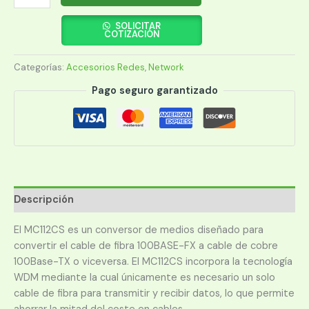
LINK
F.
SOLICITAR
COTIZACIÓN
MEDIA
CONV.
Categorías:
Accesorios Redes
,
Network
MC112CS
WDM
Pago seguro garantizado
10/100MBPS
SIN
cantidad
Descripción
El MC112CS es un conversor de medios diseñado para
convertir el cable de fibra 100BASE-FX a cable de cobre
100Base-TX o viceversa. El MC112CS incorpora la tecnología
WDM mediante la cual únicamente es necesario un solo
cable de fibra para transmitir y recibir datos, lo que permite