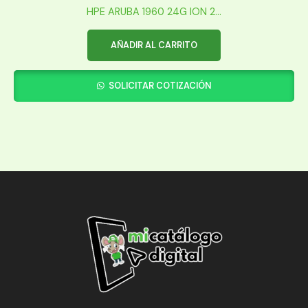
HPE ARUBA 1960 24G ION 2...
AÑADIR AL CARRITO
SOLICITAR COTIZACIÓN