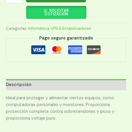
110V
3000VA
SOLICITAR
COTIZACIÓN
3000W
FTXO3000BR
Categorías:
Informática
,
UPS & Estabilizadores
ON
LINE
Pago seguro garantizado
TOMADA
BRASIL
USB/RS232/EPO
cantidad
Descripción
Ideal para proteger y alimentar ciertos equipos, como
computadoras personales y monitores. Proporciona
protección completa contra sobretensiones y picos y
proporciona voltaje puro.