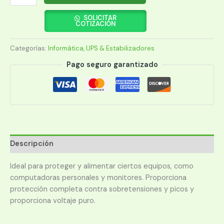
220V
3000VA
SOLICITAR
COTIZACIÓN
3000W
FTXO3000
Categorías:
Informática
,
UPS & Estabilizadores
ON
LINE
Pago seguro garantizado
NEMA
UNIVERSAL
USB/RS232/EPO
cantidad
Descripción
Ideal para proteger y alimentar ciertos equipos, como
computadoras personales y monitores. Proporciona
protección completa contra sobretensiones y picos y
proporciona voltaje puro.