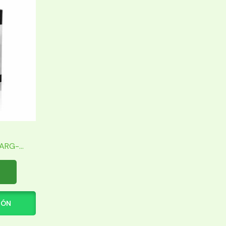
RG-...
IÓN