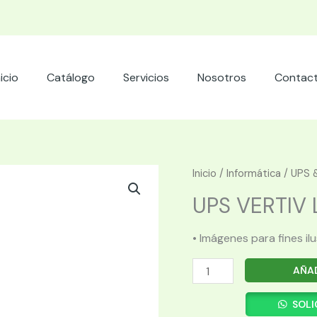
nicio
Catálogo
Servicios
Nosotros
Contac
Inicio
/
Informática
/
UPS &
UPS VERTIV L
• Imágenes para fines il
UPS
AÑAD
VERTIV
LIEBERT
SOLI