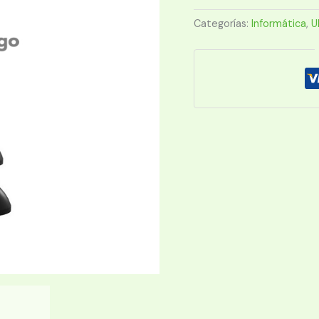
ONLINE
GXE3
Categorías:
Informática
,
U
3000VA
TOWER
cantidad