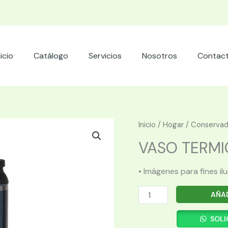
nicio
Catálogo
Servicios
Nosotros
Contac
Inicio
/
Hogar
/
Conservad
VASO TERMIC
• Imágenes para fines il
VASO
AÑAD
TERMICO
IGLOO
SOLI