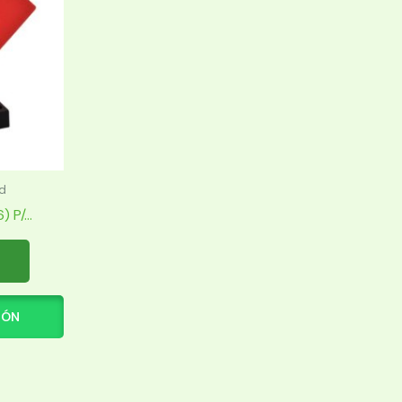
d
P/...
IÓN