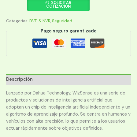
1B08H-
SOLICITAR
COTIZACIÓN
I
WIZSENSE
Categorías:
DVD & NVR
,
Seguridad
5MP
8
Pago seguro garantizado
CAN
1080p
1HDD
cantidad
Descripción
Lanzado por Dahua Technology, WizSense es una serie de
productos y soluciones de inteligencia artificial que
adoptan un chip de inteligencia artificial independiente y un
algoritmo de aprendizaje profundo. Se centra en humanos y
vehículos con alta precisión, lo que permite a los usuarios
actuar rápidamente sobre objetivos definidos.