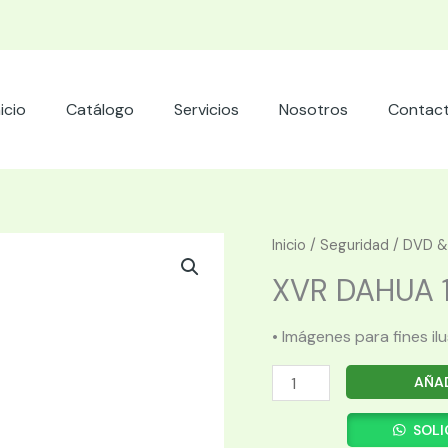
nicio
Catálogo
Servicios
Nosotros
Contac
Inicio
/
Seguridad
/
DVD &
XVR DAHUA 1B
• Imágenes para fines il
XVR
AÑAD
DAHUA
1B16-
SOLI