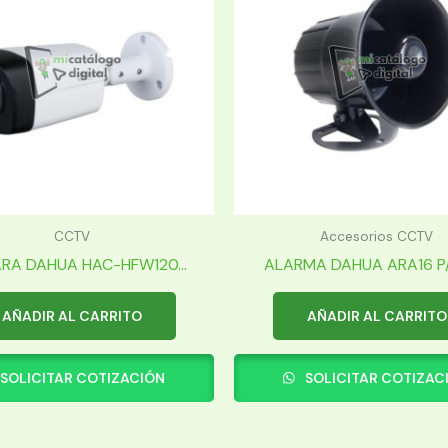
CCTV
Accesorios CCTV
RA DAHUA HAC-HFW120...
ALARMA DAHUA ARA16 P/E
AÑADIR AL CARRITO
AÑADIR AL CARRITO
SOLICITAR COTIZACIÓN
SOLICITAR COTIZAC