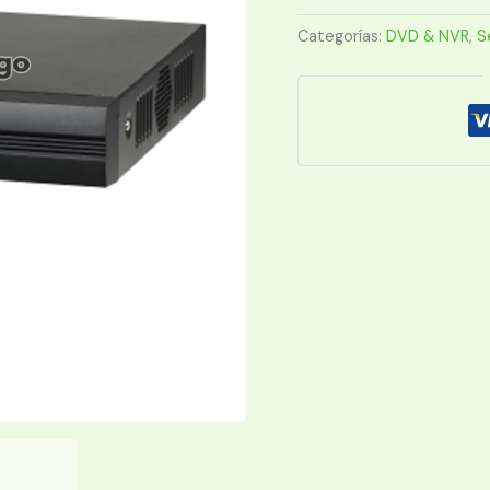
I
WIZSENSE
Categorías:
DVD & NVR
,
S
2MP
16
CAN
1HDD
cantidad