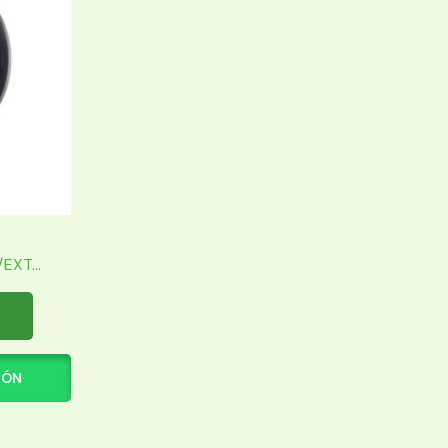
XT...
IÓN