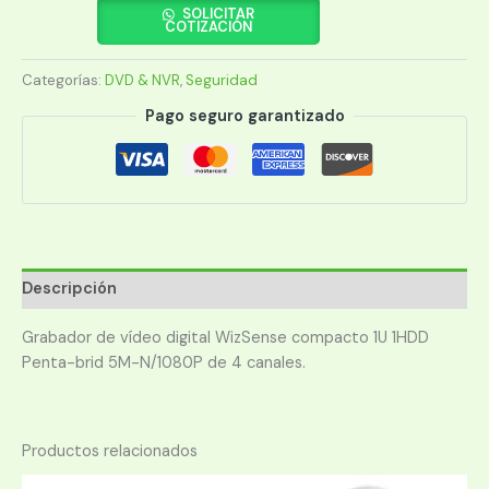
5104HS-
SOLICITAR
COTIZACIÓN
I2
WIZSENSE
Categorías:
DVD & NVR
,
Seguridad
5MP
4CAN
Pago seguro garantizado
1HDD
cantidad
Descripción
Grabador de vídeo digital WizSense compacto 1U 1HDD
Penta-brid 5M-N/1080P de 4 canales.
Productos relacionados