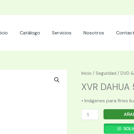
nicio
Catálogo
Servicios
Nosotros
Contac
Inicio
/
Seguridad
/
DVD &
XVR DAHUA 51
• Imágenes para fines il
XVR
AÑAD
DAHUA
5116H-
SOLI