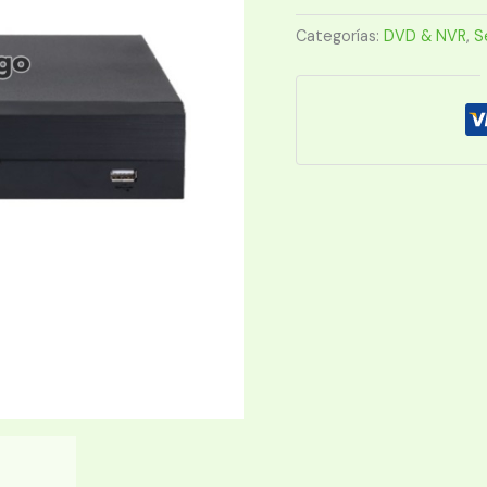
I2
WIZ
Categorías:
DVD & NVR
,
S
16CH
1HDD
FULL
cantidad