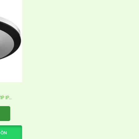
IP...
IÓN