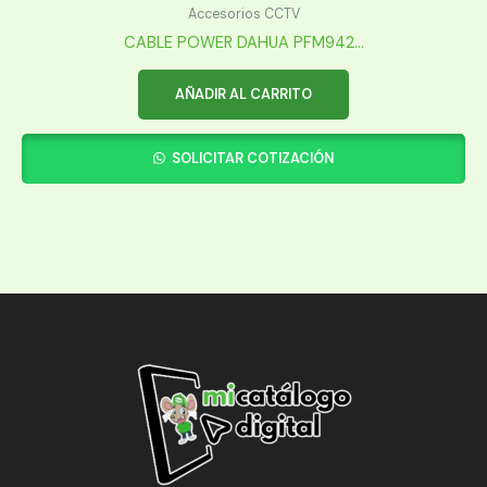
Accesorios CCTV
CABLE POWER DAHUA PFM942...
AÑADIR AL CARRITO
SOLICITAR COTIZACIÓN