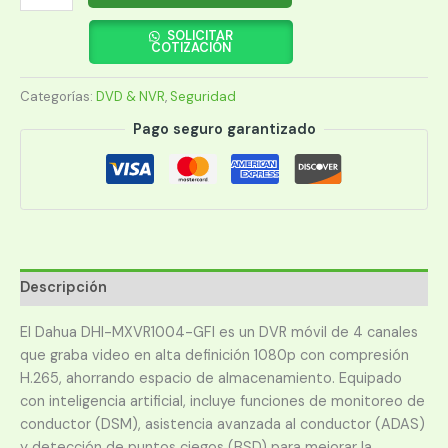
MOVIL
DAHUA
SOLICITAR
COTIZACIÓN
MXVR1004-
GFWI
Categorías:
DVD & NVR
,
Seguridad
4CH
4G/WI-
Pago seguro garantizado
FI/GPS
FULL
cantidad
Descripción
El Dahua DHI-MXVR1004-GFI es un DVR móvil de 4 canales
que graba video en alta definición 1080p con compresión
H.265, ahorrando espacio de almacenamiento. Equipado
con inteligencia artificial, incluye funciones de monitoreo de
conductor (DSM), asistencia avanzada al conductor (ADAS)
y detección de puntos ciegos (BSD) para mejorar la