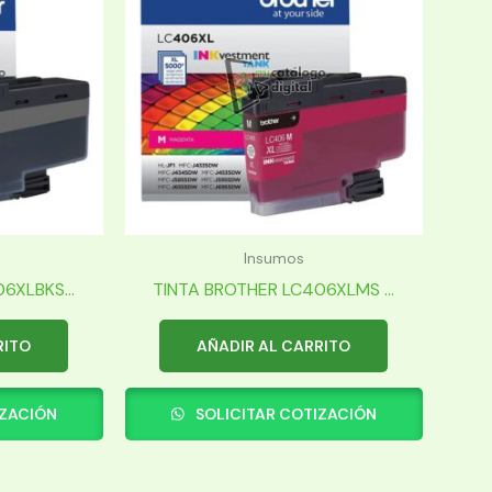
Insumos
6XLBKS...
TINTA BROTHER LC406XLMS ...
RITO
AÑADIR AL CARRITO
IZACIÓN
SOLICITAR COTIZACIÓN