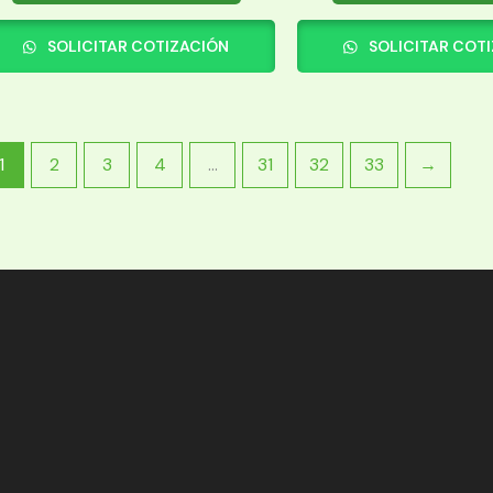
SOLICITAR COTIZACIÓN
SOLICITAR COT
1
2
3
4
…
31
32
33
→