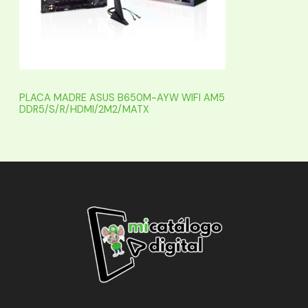
PLACA MADRE ASUS B650M-AYW WIFI AM5
DDR5/S/R/HDMI/2M2/MATX