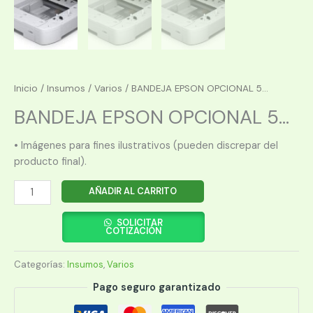
Inicio
/
Insumos
/
Varios
/ BANDEJA EPSON OPCIONAL 5...
BANDEJA EPSON OPCIONAL 5...
• Imágenes para fines ilustrativos (pueden discrepar del
producto final).
BANDEJA
AÑADIR AL CARRITO
EPSON
OPCIONAL
SOLICITAR
COTIZACIÓN
500
HOJAS
Categorías:
Insumos
,
Varios
PARA
WF-
Pago seguro garantizado
C869R/878R