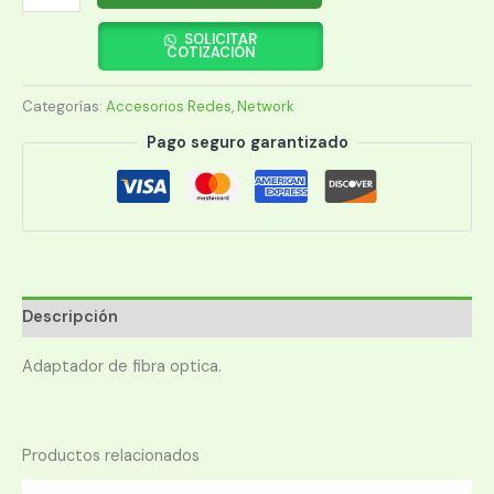
F.
OPT.
SOLICITAR
COTIZACIÓN
DUP.SM
SC
Categorías:
Accesorios Redes
,
Network
UPC
LANP
Pago seguro garantizado
LP-
F1508S11
cantidad
Descripción
Adaptador de fibra optica.
Productos relacionados