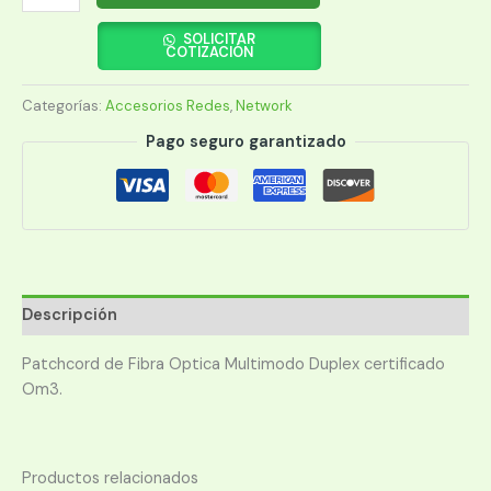
PTC
FO.
SOLICITAR
COTIZACIÓN
DUPL.
SC-
Categorías:
Accesorios Redes
,
Network
SC
OM3
Pago seguro garantizado
2MT
cantidad
Descripción
Patchcord de Fibra Optica Multimodo Duplex certificado
Om3.
Productos relacionados