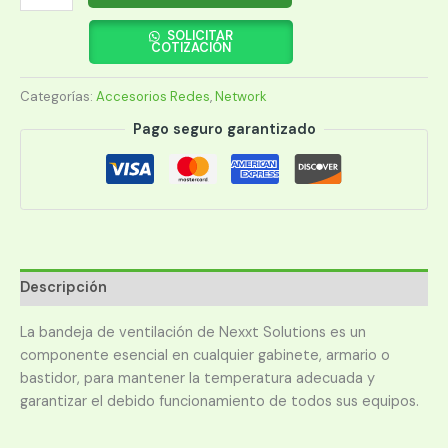
NEXXT
4
SOLICITAR
COTIZACIÓN
VENT
1U
Categorías:
Accesorios Redes
,
Network
110/220VAC
cantidad
Pago seguro garantizado
Descripción
La bandeja de ventilación de Nexxt Solutions es un
componente esencial en cualquier gabinete, armario o
bastidor, para mantener la temperatura adecuada y
garantizar el debido funcionamiento de todos sus equipos.