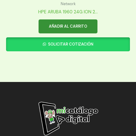
Network
HPE ARUBA 1960 24G ION 2...
AÑADIR AL CARRITO
SOLICITAR COTIZACIÓN