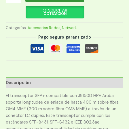
ARUBA
10G
SOLICITAR
COTIZACIÓN
SFP+LC
SR
Categorías:
Accesorios Redes
,
Network
300mMMF
XCVR
Pago seguro garantizado
(J9150D-
L)
cantidad
Descripción
El transceptor SFP+ compatible con J9150D HPE Aruba
soporta longitudes de enlace de hasta 400 m sobre fibra
OM4 MMF (300 m sobre fibra OM3 MMF) a través de un
conector LC dúplex. Este transceptor cumple con los
estándares SFF-8431, SFF-8432 e IEEE 802.3ae,
garantizando una interoperabilidad sin problemas en