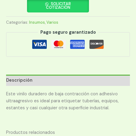
ID
SOLICITAR
COTIZACIÓN
XPERT(142329)XC-
1500-
Categorías:
Insumos
,
Varios
580-
GN-
Pago seguro garantizado
WT
VER
VIN
IN
OUT
38MM
X
Descripción
9.1
cantidad
Este vinilo duradero de baja contracción con adhesivo
ultraagresivo es ideal para etiquetar tuberías, equipos,
estantes y casi cualquier otra superficie industrial.
Productos relacionados