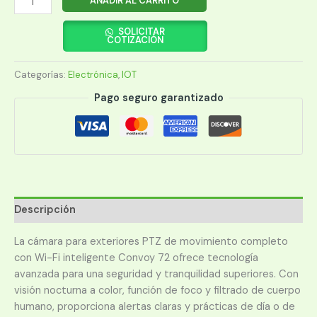
AÑADIR AL CARRITO
ARGOMTECH
ARG-
SOLICITAR
COTIZACIÓN
SV-
8072WT
Categorías:
Electrónica
,
IOT
CONVOY
72
Pago seguro garantizado
2K
WIFI
QHD
cantidad
Descripción
La cámara para exteriores PTZ de movimiento completo
con Wi-Fi inteligente Convoy 72 ofrece tecnología
avanzada para una seguridad y tranquilidad superiores. Con
visión nocturna a color, función de foco y filtrado de cuerpo
humano, proporciona alertas claras y prácticas de día o de