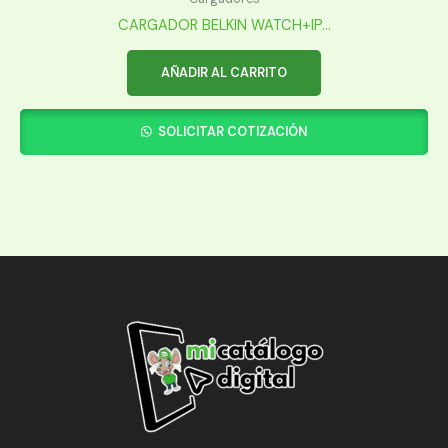
CARGADOR BELKIN WATCH+IP...
AÑADIR AL CARRITO
SOLICITAR COTIZACIÓN