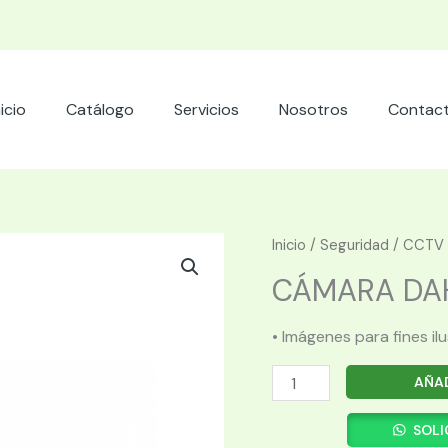
nicio
Catálogo
Servicios
Nosotros
Contac
Inicio
/
Seguridad
/
CCTV
CÁMARA DAHU
• Imágenes para fines il
CÁMARA
AÑAD
DAHUA
HFW1431T1P-
SOLI