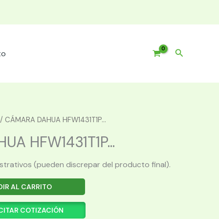
Buscar
to
/ CÁMARA DAHUA HFW1431T1P...
A HFW1431T1P...
ustrativos (pueden discrepar del producto final).
IR AL CARRITO
CITAR COTIZACIÓN