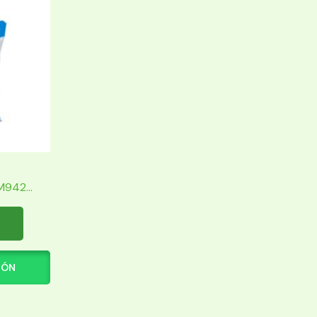
942...
IÓN